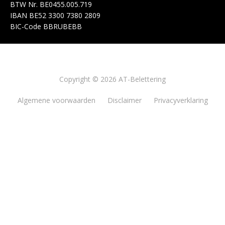
BTW Nr.
BE0455.005.719
IBAN
BE52 3300 7380 2809
BIC-Code
BBRUBEBB
Copyright © 2026 AT-Belettering
Algemene voorwaarden
Disclaimer
Privacyverklaring