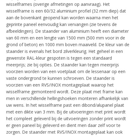
wisselframes (overige afmetingen op aanvraag). Het
wisselframe is een 60/32 aluminium profiel (32 mm diep) dat
aan de bovenkant geopend kan worden waarna men het
geprinte paneel eenvoudig kan vervangen (zie tevens de
afbeeldingen). De staander van aluminium heeft een diameter
van 60 mm en een lengte van 1500 mm (500 mm voor in de
grond of beton) en 1000 mm boven maaiveld. De kleur van de
staander is evenals het bord zilverkleurig. Het geheel in een
gewenste RAL-kleur gespoten is tegen een standaard
meerprijs; zie bij opties. De staander kan tegen meerprijs
voorzien worden van een voetplaat om de lessenaar op een
vaste ondergrond te kunnen schroeven. De staander is
voorzien van een RVS/INOX montageplaat waarop het
wisselframe gemonteerd wordt. Deze plaat met frame kan
men in verschillende hellingshoeken monteren afhankelijk van
uw wens. In het wisselframe past een dibond/alupanel plaat
met een dikte van 3 mm. Bij de uitvoeringen met print wordt
het compleet geleverd bij de uitvoeringen zonder print wordt
er geen paneel bij geleverd en dient men daar zelf voor te
zorgen. De staander met RVS/INOX montageplaat kan ook